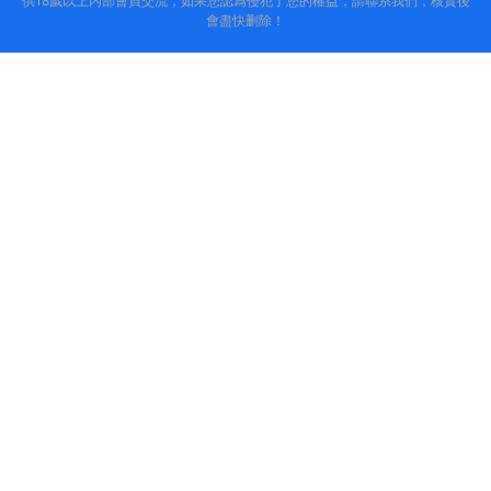
供18歲以上内部會員交流，如果您認爲侵犯了您的權益，請聯系我們，核實後
會盡快删除！