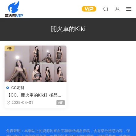
開火車的Kiki
VIP
CC定制
【CC、開火車的Kiki】極品禦
姐，黑絲美腿，在線撕絲襪，
2025-04-01
VIP
太會了（1V）
免責聲明：本網站上的資源均來自互聯網或網友投稿，含有部分誘惑内容，僅