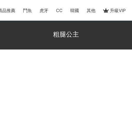
精品推薦
鬥魚
虎牙
CC
韓國
其他
升級VIP
粗腿公主