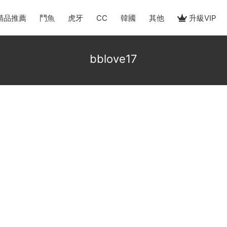
精品推薦
鬥魚
虎牙
CC
韓國
其他
升級VIP
bblove17